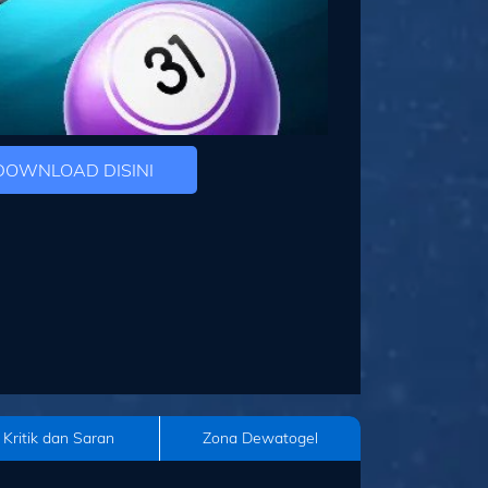
OWNLOAD DISINI
Kritik dan Saran
Zona Dewatogel