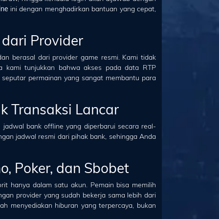
ine
ini dengan menghadirkan bantuan yang cepat,
dari Provider
dan berasal dari provider game resmi. Kami tidak
una kami tunjukkan bahwa akses pada data RTP
n seputar permainan yang sangat membantu para
k Transaksi Lancar
adwal bank offline yang diperbarui secara real-
engan jadwal resmi dari pihak bank, sehingga Anda
o, Poker, dan Sbobet
orit hanya dalam satu akun. Pemain bisa memilih
engan provider yang sudah bekerja sama lebih dari
lah menyediakan hiburan yang terpercaya, bukan