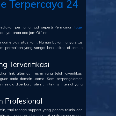
ne Terpercaya 24
yediakan permainan judi seperti Permainan
Togel
harinya tanpa ada jam Offline.
m game play situs kami. Namun bukan hanya situs
tem permainan yang sangat berkualitas di semua
g Terverifikasi
 link alternatif resmi yang telah diverifikasi
ngguan pada domain utama. Kami berpengalaman
ni selalu diperbarui oleh tim teknis internal yang
m Profesional
dmin, tapi tenaga support yang paham teknis dan
hdraw, hingga kendala login akan dijawab dengan