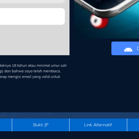
D
aknya 18 tahun atau minimal umur sah
ggi) dan bahwa saya telah membaca,
rap mengisi email yang valid untuk
Bukti JP
Link Alternatif